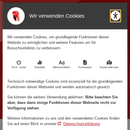
Rufen Sie uns an:
Wir verwenden Cookies
(01 78) 130 64 51
Barr
Rufen Sie uns an:
(0 24 51) 610 87 45
Wir verwenden Cookies, um grundlegende Funktionen dieser
Website zu ermöglichen und weitere Features um Ihr
Schreiben Sie uns:
Besuchserlebnis zu verbessern.
info@quadrocad.de
Kontaktinformationen
An Fürthenrode 37
Tech. notw
.
Statistik
Webschriften
Formulare
Kartendienste
52511 Geilenkirchen
Technisch notwendige Cookies sind essenziell für die grundlegenden
Funktionen dieser Webseite und werden automatisch gesetzt.
Sie können die weitere Verwendung ablehnen.
Bitte beachten Sie
aber, dass dann einige Funktionen dieser Webseite nicht zur
Verfügung stehen
.
Weitere Informationen zu uns und den verwendeten Cookies finden
Sie auf einen Blick in unserer
Datenschutzerklärung
.