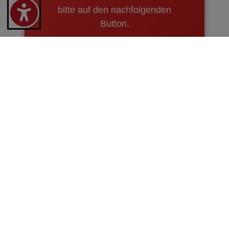
bitte auf den nachfolgenden
Button.
mehr erfahren
Um diesen Bereich einsehen zu können,
stimmen Sie bitte mit der Schaltfläche
"Google
Maps Karte anzeigen"
dem Laden dieses
externen Inhalts zu. Weitere Informationen