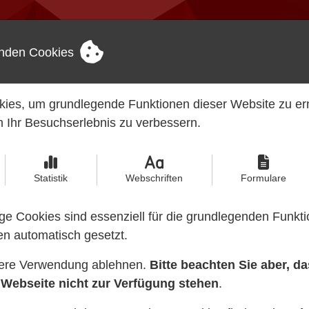
fen Sie uns an:
Schreiben Sie uns:
nden Cookies
Kontaktinfo
 24 51) 610 87 45
info@quadrocad.de
ies, um grundlegende Funktionen dieser Website zu e
 Ihr Besuchserlebnis zu verbessern.
Statistik
Webschriften
Formulare
e Cookies sind essenziell für die grundlegenden Funkti
UPLOAD
n automatisch gesetzt.
tere Verwendung ablehnen.
Bitte beachten Sie aber, d
 Webseite nicht zur Verfügung stehen
.