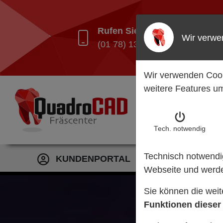
Rufen Sie uns an:
Ru
Wir verwe
(01 78) 130 64 51
(0
Wir verwenden Cook
weitere Features um
Tech. notw
endig
Technisch notwendig
KUNDENPORTAL
Webseite und werde
Sie können die wei
Funktionen dieser